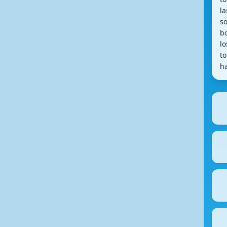
la
so
bo
lo
t
h