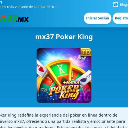
7
🌎
Elegi
asino más vibrante de Latinoamérica!
Iniciar Sesión
Registr
mx37 Poker King
ker King redefine la experiencia del póker en línea dentro del
iverso mx37, ofreciendo una partida realista y emocionante para
dos los niveles de jugadores. Este juego destaca por su fidelidad a