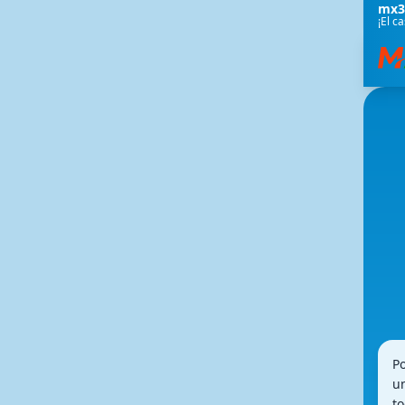
mx3
¡El c
Po
un
to