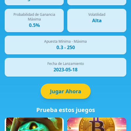
Probabilidad de Ganancia
Volatilidad
Máxima
Alta
0.5%
Apuesta Mínima - Máxima
0.3 - 250
Fecha de Lanzamiento
2023-05-18
Jugar Ahora
Prueba estos juegos